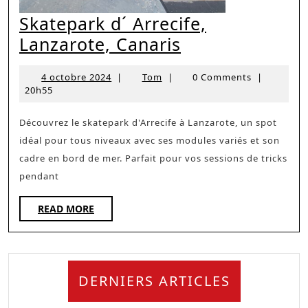
Skatepark d´ Arrecife,
Skatepark
Lanzarote, Canaris
d
4
Tom
4 octobre 2024
|
Tom
|
0 Comments
|
´
octobre
20h55
Arrecife,
2024
Lanzarote,
Découvrez le skatepark d'Arrecife à Lanzarote, un spot
idéal pour tous niveaux avec ses modules variés et son
Canaris
cadre en bord de mer. Parfait pour vos sessions de tricks
pendant
READ
READ MORE
MORE
DERNIERS ARTICLES