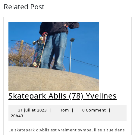
post:
post:
Related Post
Skat
Skatepark Ablis (78) Yvelines
Ablis
31
Tom
31 juillet 2023
|
Tom
|
0 Comment
|
(78)
juillet
20h43
Yvel
2023
Le skatepark d’Ablis est vraiment sympa, il se situe dans