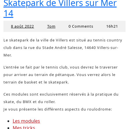
Skatepark de Villers sur Mer
14
8 août 2022
Tom
0 Comments
16h21
8
Tom
août
2022
Le skatepark de la ville de Villers est situé au tennis country
club dans la rue du Stade André Salesse, 14640 Villers-sur-
Mer.
L’entrée se fait par le tennis club, vous devrez le traverser
pour arriver au terrain de pétanque. Vous verrez alors le
terrain de basket et le skatepark.
Ces modules sont exclusivement réservés à la pratique du
skate, du BMX et du roller.
Je vous présente les différents aspects du roulodrome:
Les modules
Mes tricks