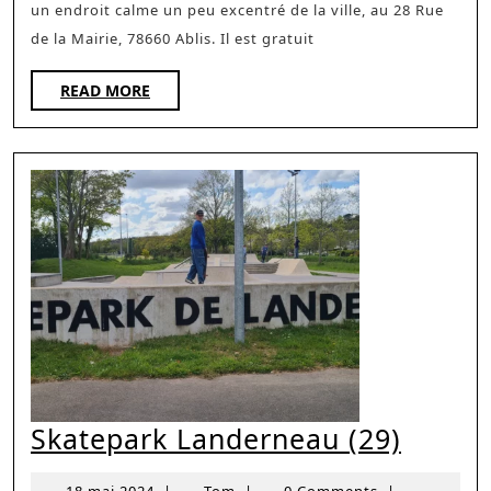
un endroit calme un peu excentré de la ville, au 28 Rue
de la Mairie, 78660 Ablis. Il est gratuit
READ
READ MORE
MORE
Skate
Skatepark Landerneau (29)
Lande
18
Tom
18 mai 2024
|
Tom
|
0 Comments
|