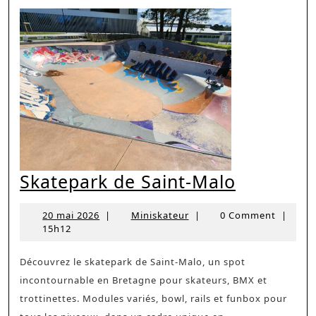
Skatepar
Skatepark de Saint-Malo
de
20
Miniskateur
20 mai 2026
|
Miniskateur
|
0 Comment
|
Saint-
mai
15h12
Malo
2026
Découvrez le skatepark de Saint-Malo, un spot
incontournable en Bretagne pour skateurs, BMX et
trottinettes. Modules variés, bowl, rails et funbox pour