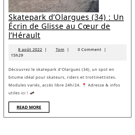
Skatepark d’Olargues (34) : Un
Écrin de Glisse au Cœur de
Skatepark
l’Hérault
d’Olargues
8
Tom
8 août 2022
|
Tom
|
0 Comment
|
(34)
août
15h29
:
2022
Un
Découvrez le skatepark d'Olargues (34), un spot en
bitume idéal pour skateurs, riders et trottinettistes.
Écrin
Modules variés, accès libre 24h/24. 📍 Adresse & infos
de
utiles ici ! 🛹
Glisse
au
READ
READ MORE
MORE
Cœur
de
l’Hérault