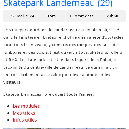
Skatepark Landerneau (29)
18 mai 2024
Tom
0 Comments
20h50
18
Tom
mai
2024
Le skatepark outdoor de Landerneau est en plein air, situé
dans le Finistère en Bretagne. Il offre une variété d’obstacles
pour tous les niveaux, y compris des rampes, des rails, des
funboxes et des bowls. Il est ouvert à tous, skateurs, rollers
et BMX. Le skatepark est situé dans le parc de la Palud, à
proximité du centre-ville de Landerneau, ce qui en fait un
endroit facilement accessible pour les habitants et les
visiteurs.
Skatepark en accès libre ouvert toute l’année.
Les modules
Mes tricks
Infos utiles