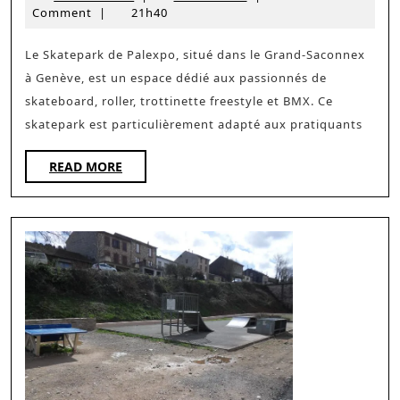
Palexpo:
mars
Comment
|
21h40
une
2025
session
Le Skatepark de Palexpo, situé dans le Grand-Saconnex
à Genève, est un espace dédié aux passionnés de
à
skateboard, roller, trottinette freestyle et BMX. Ce
Genève
skatepark est particulièrement adapté aux pratiquants
READ
READ MORE
MORE