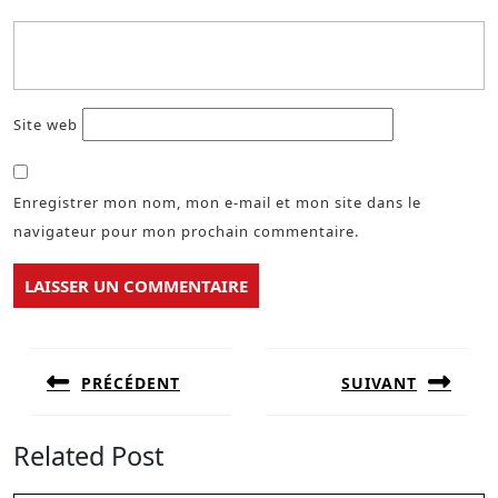
Site web
Enregistrer mon nom, mon e-mail et mon site dans le
navigateur pour mon prochain commentaire.
Navigation
de
PRÉCÉDENT
SUIVANT
l’article
Previous
Next
post:
post:
Related Post