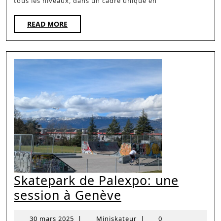
tous les niveaux, dans un cadre unique en
READ
READ MORE
MORE
Skatepark de Palexpo: une
Skatepark
session à Genève
de
30
Miniskateur
30 mars 2025
|
Miniskateur
|
0