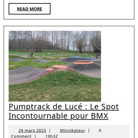
READ
READ MORE
MORE
Pumptrack de Lucé : Le Spot
Pumptr
Incontournable pour BMX
de
29
Miniskateur
29 mars 2025
|
Miniskateur
|
0
Lucé
mars
Comment
|
19h32