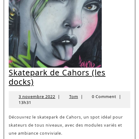
Skatepark de Cahors (les
Skatepark
docks)
de
3
Tom
3 novembre 2022
|
Tom
|
0 Comment
|
Cahors
novembre
13h31
(les
2022
docks)
Découvrez le skatepark de Cahors, un spot idéal pour
skateurs de tous niveaux, avec des modules variés et
une ambiance conviviale.