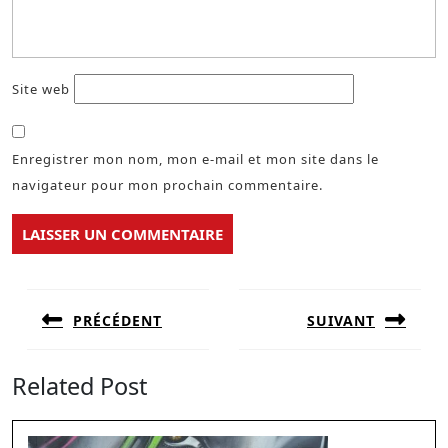
Site web
Enregistrer mon nom, mon e-mail et mon site dans le
navigateur pour mon prochain commentaire.
Navigation
de
PRÉCÉDENT
SUIVANT
l’article
Previous
Next
post:
post:
Related Post