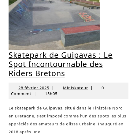
Skatepark de Guipavas : Le
Spot Incontournable des
Skatepark
Riders Bretons
de
28
Miniskateur
28 février 2025
|
Miniskateur
|
0
Guipavas
février
Comment
|
15h05
:
2025
Le
Le skatepark de Guipavas, situé dans le Finistère Nord
en Bretagne, s’est imposé comme l’un des spots les plus
Spot
appréciés des amateurs de glisse urbaine. Inauguré en
Incontournable
2018 après une