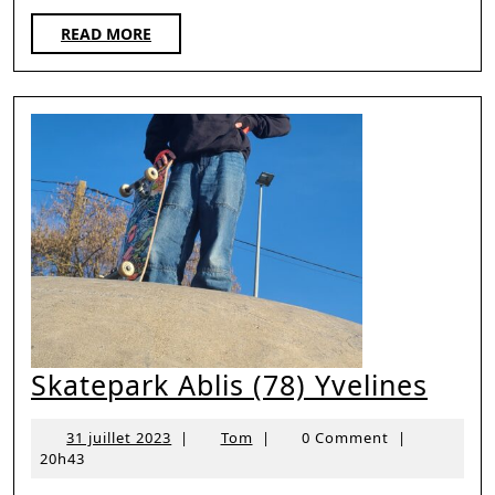
des
Riders
READ
READ MORE
MORE
Bretons
Skat
Skatepark Ablis (78) Yvelines
Ablis
31
Tom
31 juillet 2023
|
Tom
|
0 Comment
|
(78)
juillet
20h43
Yvel
2023