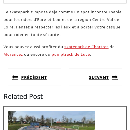
Ce skatepark s’impose déjà comme un spot incontournable
pour les riders d’Eure-et-Loir et de la région Centre-Val de
Loire. Pensez à respecter les lieux et à porter votre casque
pour rider en toute sécurité !
Vous pouvez aussi profiter du
skatepark de Chartres
de
Morancez
ou encore du
pumptrack de Lucé
.
Navigation
de
PRÉCÉDENT
SUIVANT
l’article
Previous
Next
post:
post:
Related Post