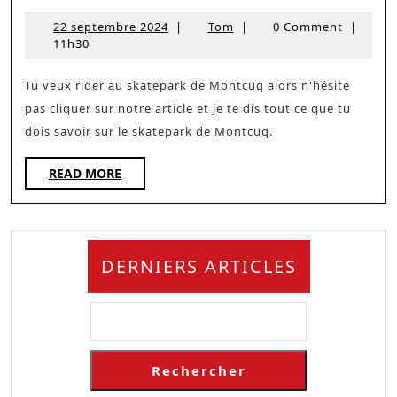
de
22
Tom
22 septembre 2024
|
Tom
|
0 Comment
|
Montc
septembre
11h30
(46)
2024
Tu veux rider au skatepark de Montcuq alors n'hésite
pas cliquer sur notre article et je te dis tout ce que tu
dois savoir sur le skatepark de Montcuq.
READ
READ MORE
MORE
DERNIERS ARTICLES
Rechercher