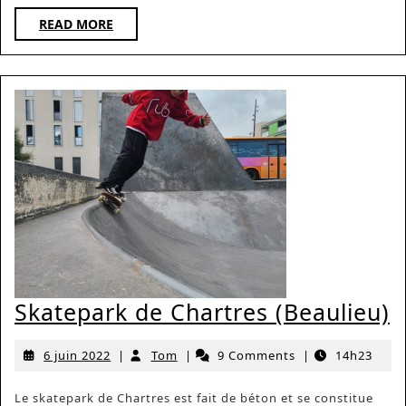
READ
READ MORE
MORE
S
Skatepark de Chartres (Beaulieu)
d
6
Tom
6 juin 2022
|
Tom
|
9 Comments
|
14h23
C
juin
(
2022
Le skatepark de Chartres est fait de béton et se constitue