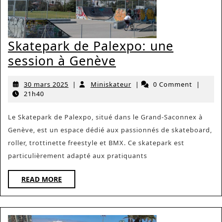
Skatepark de Palexpo: une
Skatepark
session à Genève
de
30
Miniskateur
30 mars 2025
|
Miniskateur
|
0 Comment
|
Palexpo:
mars
21h40
une
2025
session
Le Skatepark de Palexpo, situé dans le Grand-Saconnex à
Genève, est un espace dédié aux passionnés de skateboard,
à
roller, trottinette freestyle et BMX. Ce skatepark est
Genève
particulièrement adapté aux pratiquants
READ
READ MORE
MORE