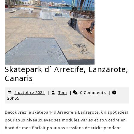
Skatepark d´ Arrecife, Lanzarote,
Skatepark
Canaris
d
4
Tom
4 octobre 2024
|
Tom
|
0 Comments
|
´
octobre
20h55
Arrecife,
2024
Lanzarote,
Découvrez le skatepark d'Arrecife à Lanzarote, un spot idéal
pour tous niveaux avec ses modules variés et son cadre en
Canaris
bord de mer. Parfait pour vos sessions de tricks pendant