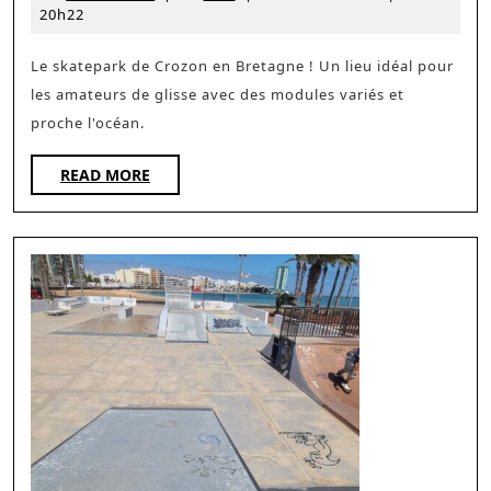
Crozon
mai
20h22
2024
Le skatepark de Crozon en Bretagne ! Un lieu idéal pour
les amateurs de glisse avec des modules variés et
proche l'océan.
READ
READ MORE
MORE