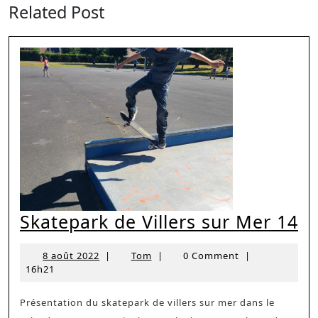
post:
post:
Related Post
Sk
Skatepark de Villers sur Mer 14
d
8
Tom
8 août 2022
|
Tom
|
0 Comment
|
Vi
août
16h21
su
2022
M
Présentation du skatepark de villers sur mer dans le