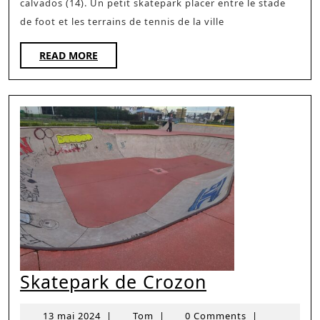
calvados (14). Un petit skatepark placer entre le stade
1
de foot et les terrains de tennis de la ville
READ
READ MORE
MORE
Skatepark
Skatepark de Crozon
de
13
Tom
13 mai 2024
|
Tom
|
0 Comments
|