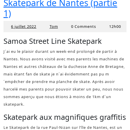
Skatepark de Nantes (partie
1)
6 juillet 2022
Tom
0 Comments
12h00
6
Tom
juillet
Samoa Street Line Skatepark
2022
J´ai eu le plaisir durant un week-end prolongé de partir à
Nantes. Nous avons visité avec mes parents les machines de
Nantes et autres châteaux de la duchesse Anne de Bretagne,
mais étant fan de skate je n´ai évidemment pas pu m
´empêcher de prendre ma planche de skate. Après avoir
harcelé mes parents pour pouvoir skater un peu, nous nous
sommes aperçu que nous étions à moins de 1km d´un
skatepark.
Skatepark aux magnifiques graffitis
Le Skatepark de la rue Paul-Nizan sur l’île de Nantes, est un