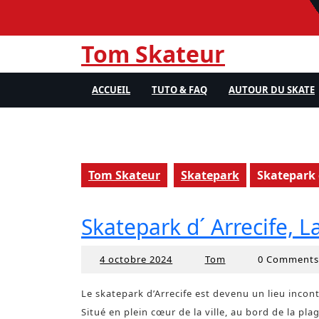
Skip
to
content
Tom Skateur
ACCUEIL
TUTO & FAQ
AUTOUR DU SKATE
Tom Skateur
Skatepark
Skatepark 
Skatepark d´ Arrecife, L
4 octobre 2024
Tom
0 Comment
4
Tom
octobre
2024
Le skatepark d’Arrecife est devenu un lieu inco
Situé en plein cœur de la ville, au bord de la pl