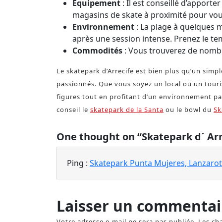
Equipement
: Il est conseillé d’apporte
magasins de skate à proximité pour vou
Environnement
: La plage à quelques 
après une session intense. Prenez le tem
Commodités
: Vous trouverez de nomb
Le skatepark d’Arrecife est bien plus qu’un simp
passionnés. Que vous soyez un local ou un touri
figures tout en profitant d’un environnement pa
conseil le
skatepark de la Santa
ou le bowl du
Sk
One thought on “Skatepark d´ Arr
Ping :
Skatepark Punta Mujeres, Lanzarot
Laisser un commentai
Votre adresse e-mail ne sera pas publiée.
Les ch